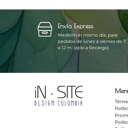
Envío Express
Medellín el mismo día, para
pedidos de lunes a viernes de 7
a 12 m. (aplica Recargo)
Men
Térmi
Políti
Prome
Políti