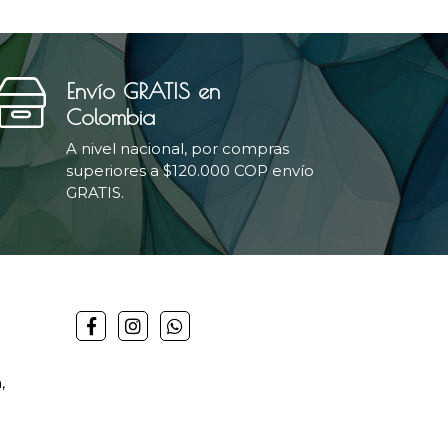
Envío GRATIS en
Colombia
A nivel nacional, por compras
superiores a $120.000 COP envío
GRATIS.
,