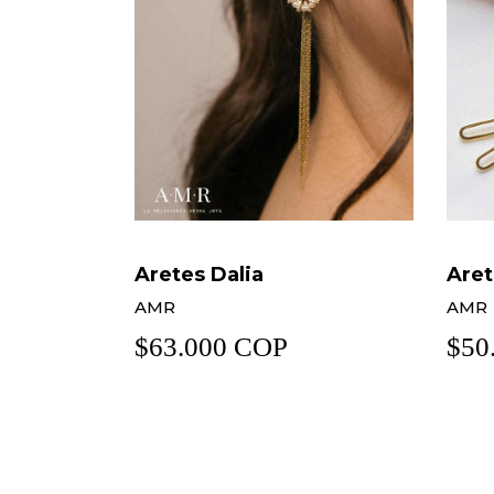
Aretes Rodio Amr
Cade
AMR
AMR
$50.000 COP
$39