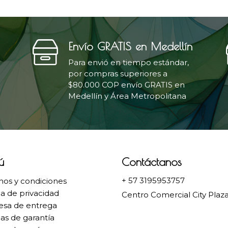
Envío GRATIS en Medellín
Para envió en tiempo estándar,
por compras superiores a
$80.000 COP envío GRATIS en
Medellín y Área Metropolitana
ú
Contáctanos
+ 57 3195953757
nos y condiciones
ca de privacidad
Centro Comercial City Plaza
sa de entrega
cas de garantía