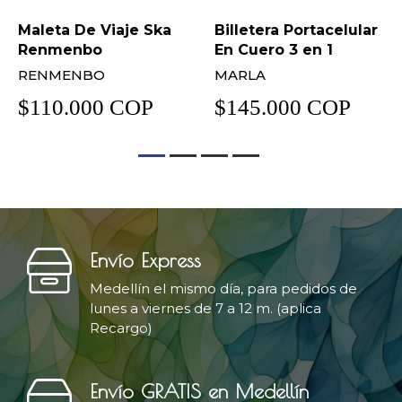
Maleta De Viaje Ska
Billetera Portacelular
Renmenbo
En Cuero 3 en 1
RENMENBO
MARLA
$110.000 COP
$145.000 COP
Envío Express
Medellín el mismo día, para pedidos de
lunes a viernes de 7 a 12 m. (aplica
Recargo)
Envío GRATIS en Medellín