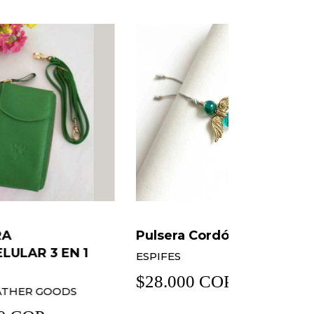
Pulsera Cordón Miguel
Anillo Bás
1
ESPIFES
CAIDO DEL
$28.000 COP
$28.000