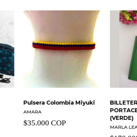
era Colombia Miyuki
BILLETERA
PORTACELULAR 3 EN 
RA
(VERDE)
.000 COP
MARLA LEATHER GOODS