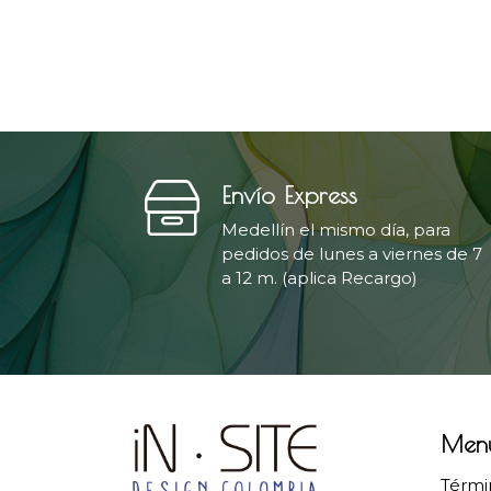
Envío Express
Medellín el mismo día, para
pedidos de lunes a viernes de 7
a 12 m. (aplica Recargo)
Men
Térmi