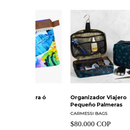
ra ó
Organizador Viajero
Puls
Pequeño Palmeras
AMA
CARMESSI BAGS
$35
$80.000 COP