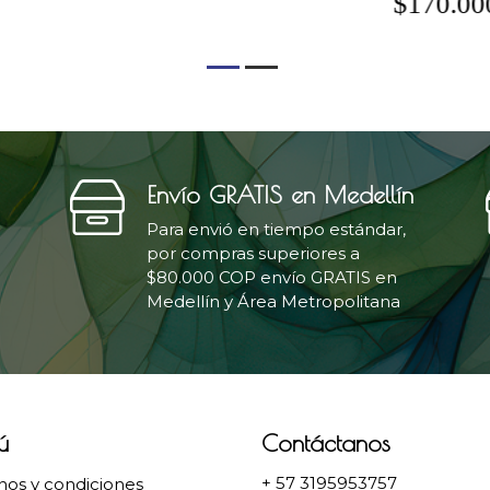
$170.000 COP
Envío GRATIS en Medellín
Para envió en tiempo estándar,
por compras superiores a
$80.000 COP envío GRATIS en
Medellín y Área Metropolitana
ú
Contáctanos
+ 57 3195953757
nos y condiciones