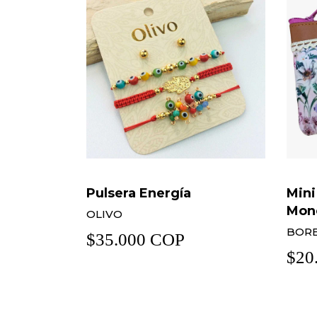
Mini Cosmetiquera ó
Coll
Monedero
ESPI
BORBOLETA
$49
$20.000 COP