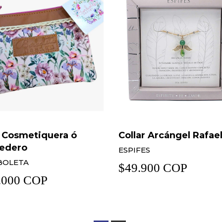
ar Arcángel Rafael
Aretes Corazón Fomi
FES
MARISABEL
.900 COP
$65.000 COP