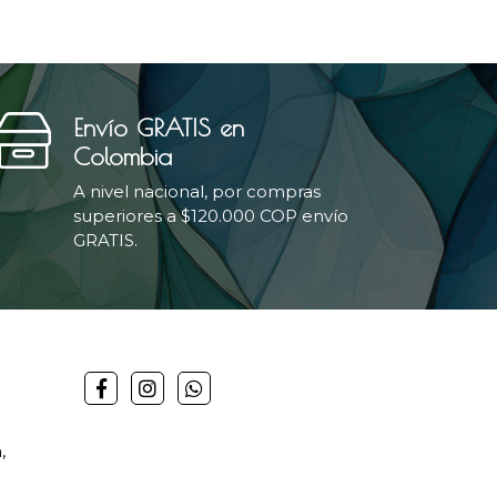
Envío GRATIS en
Colombia
A nivel nacional, por compras
superiores a $120.000 COP envío
GRATIS.
,