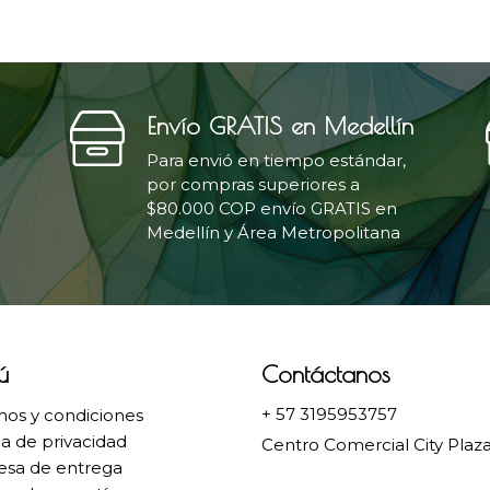
Envío GRATIS en Medellín
Para envió en tiempo estándar,
por compras superiores a
$80.000 COP envío GRATIS en
Medellín y Área Metropolitana
ú
Contáctanos
+ 57 3195953757
nos y condiciones
ca de privacidad
Centro Comercial City Plaza
sa de entrega