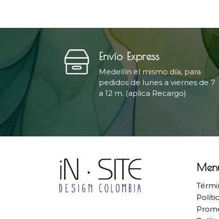
Envío Express
Medellín el mismo día, para
pedidos de lunes a viernes de 7
a 12 m. (aplica Recargo)
Men
Térmi
Políti
Prome